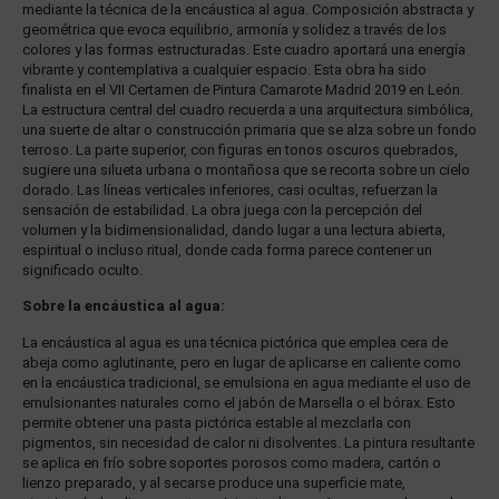
mediante la técnica de la encáustica al agua. Composición abstracta y
geométrica que evoca equilibrio, armonía y solidez a través de los
colores y las formas estructuradas. Este cuadro aportará una energía
vibrante y contemplativa a cualquier espacio. Esta obra ha sido
finalista en el VII Certamen de Pintura Camarote Madrid 2019 en León.
La estructura central del cuadro recuerda a una arquitectura simbólica,
una suerte de altar o construcción primaria que se alza sobre un fondo
terroso. La parte superior, con figuras en tonos oscuros quebrados,
sugiere una silueta urbana o montañosa que se recorta sobre un cielo
dorado. Las líneas verticales inferiores, casi ocultas, refuerzan la
sensación de estabilidad. La obra juega con la percepción del
volumen y la bidimensionalidad, dando lugar a una lectura abierta,
espiritual o incluso ritual, donde cada forma parece contener un
significado oculto.
Sobre la encáustica al agua:
La encáustica al agua es una técnica pictórica que emplea cera de
abeja como aglutinante, pero en lugar de aplicarse en caliente como
en la encáustica tradicional, se emulsiona en agua mediante el uso de
emulsionantes naturales como el jabón de Marsella o el bórax. Esto
permite obtener una pasta pictórica estable al mezclarla con
pigmentos, sin necesidad de calor ni disolventes. La pintura resultante
se aplica en frío sobre soportes porosos como madera, cartón o
lienzo preparado, y al secarse produce una superficie mate,