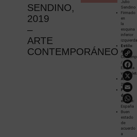
Julio
SENDINO,
Sendino
Firmado
2019
en
la
–
esquina
inferior
ARTE
izquierd
Estilo
:
CONTEMPORÁNEO
Arte
Contemp
/
Escuela
vallisole
Año
:
2019
País
de
origen:
España
Buen
estado
de
acuerdo
a