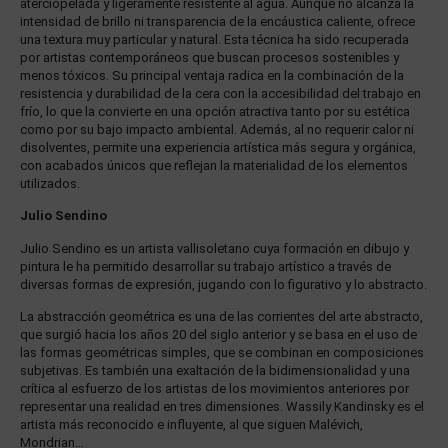
aterciopelada y ligeramente resistente al agua. Aunque no alcanza la
intensidad de brillo ni transparencia de la encáustica caliente, ofrece
una textura muy particular y natural. Esta técnica ha sido recuperada
por artistas contemporáneos que buscan procesos sostenibles y
menos tóxicos. Su principal ventaja radica en la combinación de la
resistencia y durabilidad de la cera con la accesibilidad del trabajo en
frío, lo que la convierte en una opción atractiva tanto por su estética
como por su bajo impacto ambiental. Además, al no requerir calor ni
disolventes, permite una experiencia artística más segura y orgánica,
con acabados únicos que reflejan la materialidad de los elementos
utilizados.
Julio Sendino
Julio Sendino es un artista vallisoletano cuya formación en dibujo y
pintura le ha permitido desarrollar su trabajo artístico a través de
diversas formas de expresión, jugando con lo figurativo y lo abstracto.
La abstracción geométrica es una de las corrientes del arte abstracto,
que surgió hacia los años 20 del siglo anterior y se basa en el uso de
las formas geométricas simples, que se combinan en composiciones
subjetivas. Es también una exaltación de la bidimensionalidad y una
crítica al esfuerzo de los artistas de los movimientos anteriores por
representar una realidad en tres dimensiones. Wassily Kandinsky es el
artista más reconocido e influyente, al que siguen Malévich,
Mondrian…