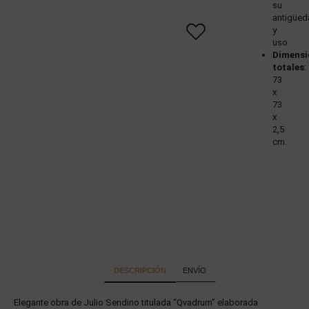
su
antigüed
y
uso
Dimensi
totales
:
73
x
73
x
2,5
cm.
DESCRIPCIÓN
ENVÍO
Elegante obra de Julio Sendino titulada “Qvadrum” elaborada