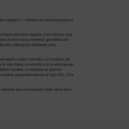
tor español C. Vidaime en torno a principios
 figura que está erguida, y los troncos que
nte de dos toros, mientras que detrás de
 definido y dibujadas mediante unas
na región o país concreto y al conjunto de
tar la vida diaria, a menudo con un enfoque en
ábitos locales. Lo habitual es que los
notable, especialmente en el siglo XIX, y fue
o volumen que se encuentra más cerca de la