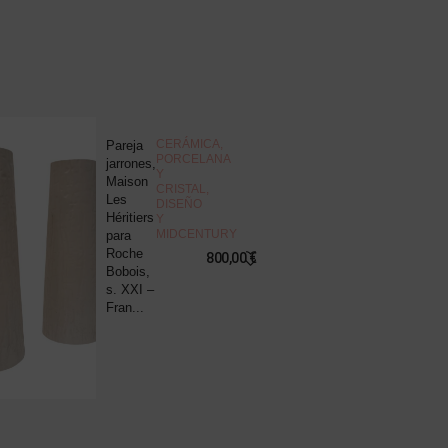
NOVEDAD
CERÁMICA,
Pareja
J
PORCELANA
jarrones,
d
Y
Maison
c
CRISTAL
,
Les
“
DISEÑO
Héritiers
v
Y
MIDCENTURY
para
s
Roche
B
800,00
€
Bobois,
R
s. XXI –
P
Fran...
8