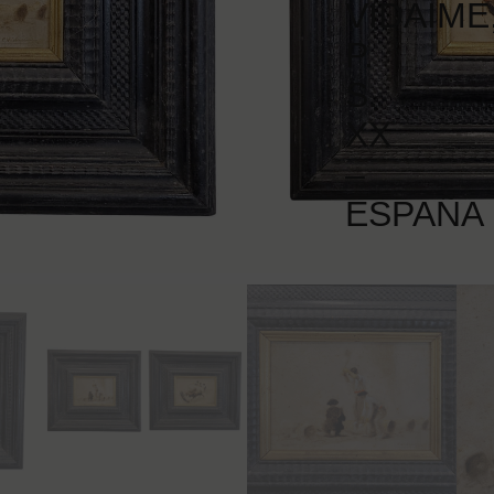
VIDAIME
P.
S.
XX
–
ESPAÑA