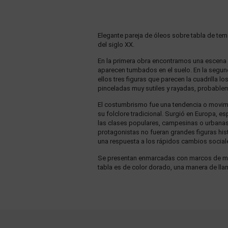
Elegante pareja de óleos sobre tabla de temá
del siglo XX.
En la primera obra encontramos una escena de
aparecen tumbados en el suelo. En la segun
ellos tres figuras que parecen la cuadrilla lo
pinceladas muy sutiles y rayadas, probablem
El costumbrismo fue una tendencia o movimie
su folclore tradicional. Surgió en Europa, es
las clases populares, campesinas o urbanas, 
protagonistas no fueran grandes figuras hist
una respuesta a los rápidos cambios sociale
Se presentan enmarcadas con marcos de made
tabla es de color dorado, una manera de lla