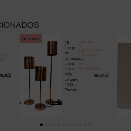
CIONADOS
NOVEDAD
DISEÑO
(3)
Y
Juego
MIDCENTURY
,
de
ENTOS
,
LÁMPARAS
lámparas,
ES
DE
cobre,
MESA
,
NOVEDADES
estilo
Mid-
90,00
€
980,00
€
century,
2000’s -
Francia