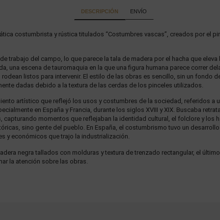
DESCRIPCIÓN
ENVÍO
tica costumbrista y rústica titulados “Costumbres vascas”, creados por el pin
 trabajo del campo, lo que parece la tala de madera por el hacha que eleva la
da, una escena de tauromaquia en la que una figura humana parece correr dela
s rodean listos para intervenir. El estilo de las obras es sencillo, sin un fondo
ente dadas debido a la textura de las cerdas de los pinceles utilizados.
nto artístico que reflejó los usos y costumbres de la sociedad, referidos a u
pecialmente en España y Francia, durante los siglos XVIII y XIX. Buscaba retra
capturando momentos que reflejaban la identidad cultural, el folclore y los h
óricas, sino gente del pueblo. En España, el costumbrismo tuvo un desarrollo 
s y económicos que trajo la industrialización.
ra negra tallados con molduras y textura de trenzado rectangular, el últim
mar la atención sobre las obras.