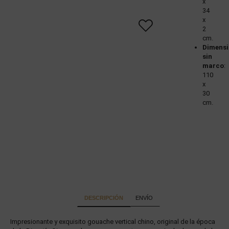
x
34
x
2
cm.
Dimensi
sin
marco
:
110
x
30
cm.
DESCRIPCIÓN
ENVÍO
Impresionante y exquisito gouache vertical chino, original de la época