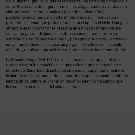
de la Dinastía Qing, en el que se representa una pareja de damas de la
corte. Representa dos figuras femeninas elegantemente vestidas con
elaborados trajes tradicionales y peinados sofisticados,
posiblemente damas de la corte. El fondo es de un hermoso azul
profundo e intenso que podría representar el agua o el cielo. Una gran
alfombra en tonos marrones presenta un estilizado motivo vegetal
con varios grupos de juncos. La obra se encuentra dentro de un
estrecho marco de madera dorada y protegida por cristal. Se trata de
una pintura tradicional asiática, un pergamino vertical, con un estilo
refinado y detallado, que utiliza el azul intenso y brillante como fondo.
La Dinastía Qing (1644-1912) fue la última dinastía imperial de China,
gobernada por los manchúes, un grupo étnico que se originó en el
noreste de China. Esta dinastía desempeñó un papel fundamental en
la historia de China, marcando un periodo de gran expansión territorial,
intercambios culturales y también desafíos internos y externos que
llevaron finalmente al fin del sistema imperial.