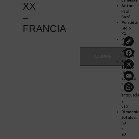
camelias
XX
Autor:
Paul
–
Bazé
Período:
FRANCIA
Siglo
XX
País
de
L
origen:
Francia
ADQUIRIR
Buen
estado
E
de
acuerdo
a
su
antigüed
y
uso
Dimensi
totales:
69
x
90