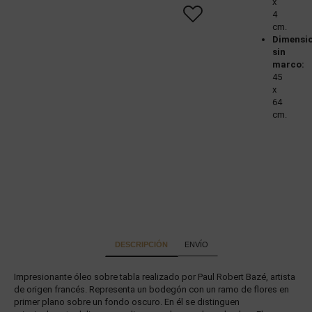
x
4
cm.
Dimensi
sin
marco:
45
x
64
cm.
DESCRIPCIÓN
ENVÍO
Impresionante óleo sobre tabla realizado por Paul Robert Bazé, artista
de origen francés. Representa un bodegón con un ramo de flores en
primer plano sobre un fondo oscuro. En él se distinguen