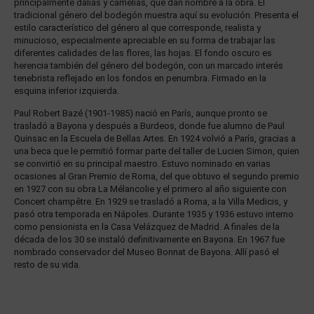
principalmente dalias y camelias, que dan nombre a la obra. El
tradicional género del bodegón muestra aquí su evolución. Presenta el
estilo característico del género al que corresponde, realista y
minucioso, especialmente apreciable en su forma de trabajar las
diferentes calidades de las flores, las hojas. El fondo oscuro es
herencia también del género del bodegón, con un marcado interés
tenebrista reflejado en los fondos en penumbra. Firmado en la
esquina inferior izquierda.
Paul Robert Bazé (1901-1985) nació en París, aunque pronto se
trasladó a Bayona y después a Burdeos, donde fue alumno de Paul
Quinsac en la Escuela de Bellas Artes. En 1924 volvió a París, gracias a
una beca que le permitió formar parte del taller de Lucien Simon, quien
se convirtió en su principal maestro. Estuvo nominado en varias
ocasiones al Gran Premio de Roma, del que obtuvo el segundo premio
en 1927 con su obra La Mélancolie y el primero al año siguiente con
Concert champêtre. En 1929 se trasladó a Roma, a la Villa Medicis, y
pasó otra temporada en Nápoles. Durante 1935 y 1936 estuvo interno
como pensionista en la Casa Velázquez de Madrid. A finales de la
década de los 30 se instaló definitivamente en Bayona. En 1967 fue
nombrado conservador del Museo Bonnat de Bayona. Allí pasó el
resto de su vida.