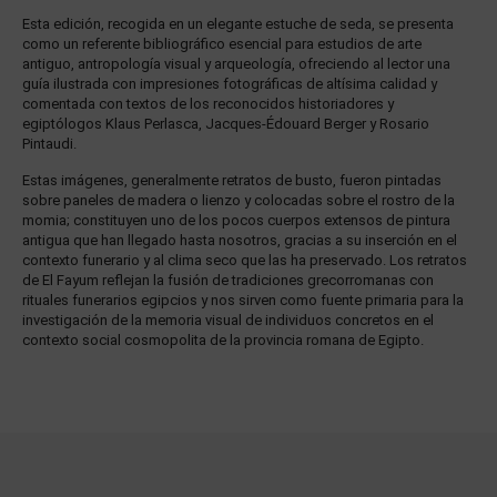
Esta edición, recogida en un elegante estuche de seda, se presenta
como un referente bibliográfico esencial para estudios de arte
antiguo, antropología visual y arqueología, ofreciendo al lector una
guía ilustrada con impresiones fotográficas de altísima calidad y
comentada con textos de los reconocidos historiadores y
egiptólogos Klaus Perlasca, Jacques-Édouard Berger y Rosario
Pintaudi.
Estas imágenes, generalmente retratos de busto, fueron pintadas
sobre paneles de madera o lienzo y colocadas sobre el rostro de la
momia; constituyen uno de los pocos cuerpos extensos de pintura
antigua que han llegado hasta nosotros, gracias a su inserción en el
contexto funerario y al clima seco que las ha preservado. Los retratos
de El Fayum reflejan la fusión de tradiciones grecorromanas con
rituales funerarios egipcios y nos sirven como fuente primaria para la
investigación de la memoria visual de individuos concretos en el
contexto social cosmopolita de la provincia romana de Egipto.