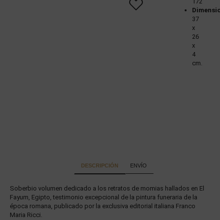
172
Dimensi
37
x
26
x
4
cm.
DESCRIPCIÓN
ENVÍO
Soberbio volumen dedicado a los retratos de momias hallados en El
Fayum, Egipto, testimonio excepcional de la pintura funeraria de la
época romana, publicado por la exclusiva editorial italiana Franco
Maria Ricci.