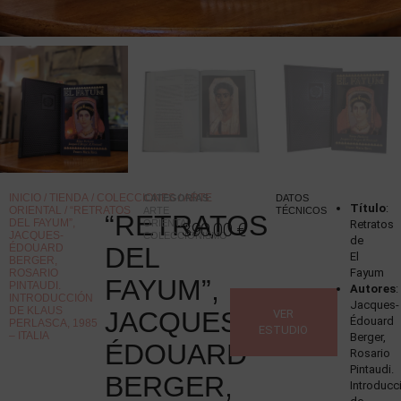
INICIO
/
TIENDA
/
COLECCIONES
/
ARTE
CATEGORÍAS
:
DATOS
Título
:
ORIENTAL
/ “RETRATOS
ARTE
TÉCNICOS
“RETRATOS
DEL FAYUM”,
ORIENTAL
,
Retratos
390,00
€
JACQUES-
COLECCIONISMO
de
ÉDOUARD
DEL
El
BERGER,
Fayum
ROSARIO
FAYUM”,
PINTAUDI.
Autores
:
INTRODUCCIÓN
Jacques-
DE KLAUS
JACQUES-
VER
Édouard
PERLASCA, 1985
ESTUDIO
– ITALIA
Berger,
ÉDOUARD
Rosario
Pintaudi.
BERGER,
Introducc