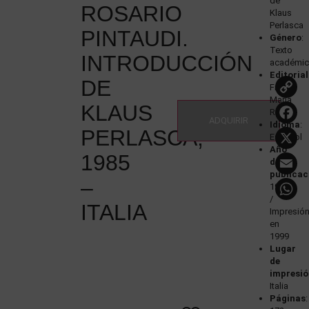
de
ROSARIO
Klaus
Perlasca
PINTAUDI.
Género
:
Texto
INTRODUCCIÓN
académi
Editorial
DE
Franco
Maria
L
KLAUS
Ricci
ADQUIRIR
Idioma
:
PERLASCA,
Español
Año
E
1985
de
publicac
–
1985
/
ITALIA
Impresió
en
1999
Lugar
de
impresi
Italia
Páginas
: