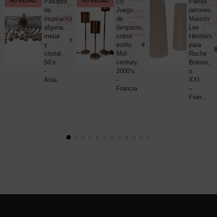
NOVEDAD
NOVEDAD
Pasador
(3)
Pareja
ELÁNEA
JOYERÍA
Y
PORC
ica
de
Juego
jarrones,
Y
MIDCENTURY
,
Y
COMPLEMENTOS
,
LÁMPARAS
CRIST
c
inspiración
de
Maison
NOVEDADES
DE
DISE
uck
afgana,
lámparas,
Les
MESA
,
Y
NOVEDADES
MIDC
metal
cobre,
Héritiers
25,00
€
190,00
€
y
estilo
para
980,00
€
8
cristal,
Mid-
Roche
50’s
century,
Bobois,
-
2000’s
s.
Asia
-
XXI
Francia
–
Fran...