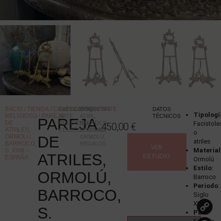
INICIO
/
TIENDA
/
COLECCIONES
/
ARTE
CATEGORÍAS
ETIQUETAS
:
:
DATOS
Tipologí
RELIGIOSO
/ PAREJA
ARTE
ATRIL
,
TÉCNICOS
PAREJA
DE
RELIGIOSO
BARROCO
,
,
Facistole
450,00
€
ATRILES,
COLECCIONISMO
LECTURA
,
o
ORMOLÚ,
DE
ORMOLÚ
,
atriles
BARROCO,
REGALOS
VER
Material
S. XVIII –
ATRILES,
ESTUDIO
ESPAÑA
Ormolú
Estilo
:
ORMOLÚ,
Barroco
Periodo
:
BARROCO,
Siglo
XVIII
S.
País
: