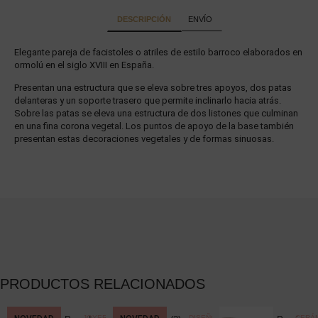
DESCRIPCIÓN
ENVÍO
Elegante pareja de facistoles o atriles de estilo barroco elaborados en
ormolú en el siglo XVIII en España.
Presentan una estructura que se eleva sobre tres apoyos, dos patas
delanteras y un soporte trasero que permite inclinarlo hacia atrás.
Sobre las patas se eleva una estructura de dos listones que culminan
en una fina corona vegetal. Los puntos de apoyo de la base también
presentan estas decoraciones vegetales y de formas sinuosas.
PRODUCTOS RELACIONADOS
CCIONISMO
,
JOYERÍA
,
DISEÑO
CERÁM