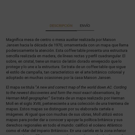
DESCRIPCIÓN
ENVÍO
Magnífica mesa de centro o mesa auxiliar realizada por Maison
Jansen hacia la década de 1970, ornamentada con un mapa que llama
poderosamente la atención. Esta coffee table presenta una estructura
sencilla realizada en madera, de líneas rectas y perfil cuadrangular. El
sobre, en cristal, tiene un marco de latón dorado envejecido que lo
protege y lo une a la estructura. Se trata de un coffee table que sigue
el estilo de campaña, tan característico en el arte británico colonial y
adoptado en muchas ocasiones por la casa Maison Jansen.
El mapa se titula “
A new and correct map of the world down AC. Cording
to the newest discoveries and form the most exact observations, by
Herman Moll geographer.
” Se trata de un mapa realizado por Herman
Moll en el siglo XVIII, perteneciente a una colección de una treintena de
mapas. Estos mapas se distinguen por su elaborada cartela e
imágenes. Al igual que con muchas de sus obras, Moll utilizó estos
mapas para poder dar a conocer y apoyar la política británica y sus
derechos regionales en todo el mundo: calificó el océano Atlántico
como el «Mar del Imperio Británico». En una cartela en la zona inferior