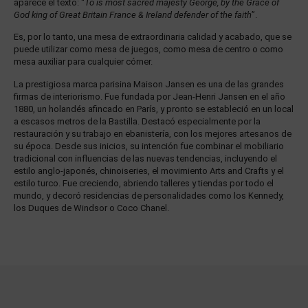
aparece el texto: “
To is most sacred majesty George, by the Grace of
God king of Great Britain France & Ireland defender of the faith
”.
Es, por lo tanto, una mesa de extraordinaria calidad y acabado, que se
puede utilizar como mesa de juegos, como mesa de centro o como
mesa auxiliar para cualquier córner.
La prestigiosa marca parisina Maison Jansen es una de las grandes
firmas de interiorismo. Fue fundada por Jean-Henri Jansen en el año
1880, un holandés afincado en París, y pronto se estableció en un local
a escasos metros de la Bastilla. Destacó especialmente por la
restauración y su trabajo en ebanistería, con los mejores artesanos de
su época. Desde sus inicios, su intención fue combinar el mobiliario
tradicional con influencias de las nuevas tendencias, incluyendo el
estilo anglo-japonés, chinoiseries, el movimiento Arts and Crafts y el
estilo turco. Fue creciendo, abriendo talleres y tiendas por todo el
mundo, y decoró residencias de personalidades como los Kennedy,
los Duques de Windsor o Coco Chanel.