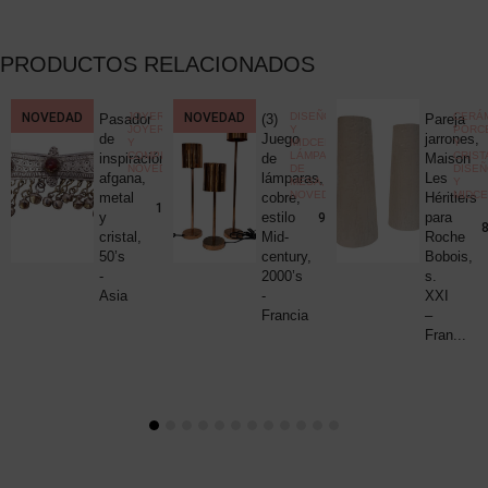
PRODUCTOS RELACIONADOS
CCIONISMO
NOVEDAD
,
JOYERÍA
,
NOVEDAD
DISEÑO
CERÁM
Pasador
(3)
Pareja
ELÁNEA
JOYERÍA
Y
PORC
ica
de
Juego
jarrones,
Y
MIDCENTURY
,
Y
COMPLEMENTOS
,
LÁMPARAS
CRIST
c
inspiración
de
Maison
NOVEDADES
DE
DISE
uck
afgana,
lámparas,
Les
MESA
,
Y
NOVEDADES
MIDC
metal
cobre,
Héritiers
25,00
€
190,00
€
y
estilo
para
980,00
€
8
cristal,
Mid-
Roche
50’s
century,
Bobois,
-
2000’s
s.
Asia
-
XXI
Francia
–
Fran...