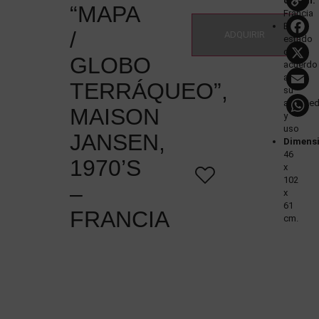
origen:
“MAPA
Francia
Buen
/
ADQUIRIR
estado
de
GLOBO
acuerdo
a
TERRÁQUEO”,
su
antigüe
MAISON
y
uso
JANSEN,
Dimensi
46
1970’S
x
102
–
x
61
FRANCIA
cm.