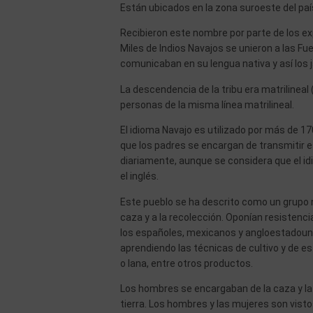
Están ubicados en la zona suroeste del pa
Recibieron este nombre por parte de los e
Miles de Indios Navajos se unieron a las F
comunicaban en su lengua nativa y así los
La descendencia de la tribu era matrilineal 
personas de la misma línea matrilineal.
El idioma Navajo es utilizado por más de 1
que los padres se encargan de transmitir e
diariamente, aunque se considera que el id
el inglés.
Este pueblo se ha descrito como un grupo 
caza y a la recolección. Oponían resistenc
los españoles, mexicanos y angloestadoun
aprendiendo las técnicas de cultivo y de e
o lana, entre otros productos.
Los hombres se encargaban de la caza y la 
tierra. Los hombres y las mujeres son vis