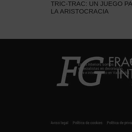
TRIC-TRAC: UN JUEGO P
LA ARISTOCRACIA
En FG Interiors somos
especialistas en decoración,
arte e interiorismo en Valladolid.
Aviso legal
Política de cookies
Política de priv