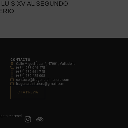
 LUIS XV AL SEGUNDO
ERIO
CONTACTO
Calle Miguel Íscar 4, 47001, Valladolid
(+34) 983 046 475
(+34) 639 661 745
(+34) 680 425 008
contacto@fragonardinteriors.com
fragonardinteriors@gmail.com
CITA PREVIA
ights reserved.