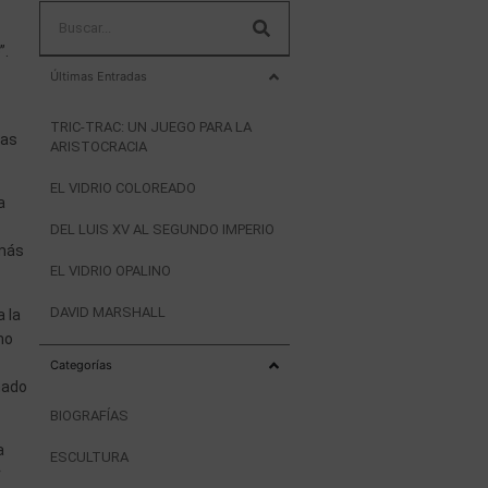
”.
Últimas Entradas
TRIC-TRAC: UN JUEGO PARA LA
las
ARISTOCRACIA
EL VIDRIO COLOREADO
a
DEL LUIS XV AL SEGUNDO IMPERIO
 más
EL VIDRIO OPALINO
DAVID MARSHALL
 la
mo
Categorías
nado
BIOGRAFÍAS
a
ESCULTURA
r