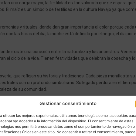
rtan una carga mayor, la fertilidad es tan valorada que se espera que 
 El maíz es un símbolo de fertilidad en la cultura Navajo ya que com
remonias y rituales, donde dan gran importancia al color porque cada
 con las horas del dia, la noche está definida por el negro, el día por e
 donde existe una conexión entre la naturaleza y los ancestros. Venera
an el ciclo de la vida. Tienen festividades que celebran la cosecha y lo
yería, que reflejan su historia y tradiciones. Cada pieza manifiesta su
cestrales con un profundo simbolismo. Su legado perdura en el tiempo
rtaleza de su comunidad.
 arte porque tenían una serie de características específicas que
Gestionar consentimiento
 cuchillos, lanzas…
a ofrecer las mejores experiencias, utilizamos tecnologías como las cookies par
amadas “Hogan”, eran semi-subterráneas, ya que estaban excavadas en l
acenar y/o acceder a la información del dispositivo. El consentimiento de estas
s de árboles, para sostener sus paredes.
nologías nos permitirá procesar datos como el comportamiento de navegación o 
ntificaciones únicas en este sitio. No consentir o retirar el consentimiento, puede
erística porque utilizan los recursos naturales para hacer sus prenda