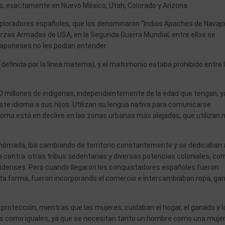
ís, exactamente en Nuevo México, Utah, Colorado y Arizona.
xploradores españoles, que los denominaron “Indios Apaches de Navajo
uerzas Armadas de USA, en la Segunda Guerra Mundial, entre ellos se
 japoneses no les podían entender.
(definida por la línea materna), y el matrimonio estaba prohibido entre 
70 millones de indígenas, independientemente de la edad que tengan, y
ste idioma a sus hijos. Utilizan su lengua nativa para comunicarse
ioma está en declive en las zonas urbanas más alejadas, que utilizan
nómada, iba cambiando de territorio constantemente y se dedicaban a
ia contra otras tribus sedentarias y diversas potencias coloniales, co
idenses. Pero cuando llegaron los conquistadores españoles fueron
sta forma, fueron incorporando el comercio e intercambiaban ropa, ga
protección, mientras que las mujeres, cuidaban el hogar, el ganado y l
tos como iguales, ya que se necesitan tanto un hombre como una muje