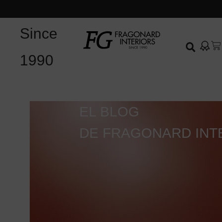
Since
1990
EL BLOG
DE FRAGONARD INT