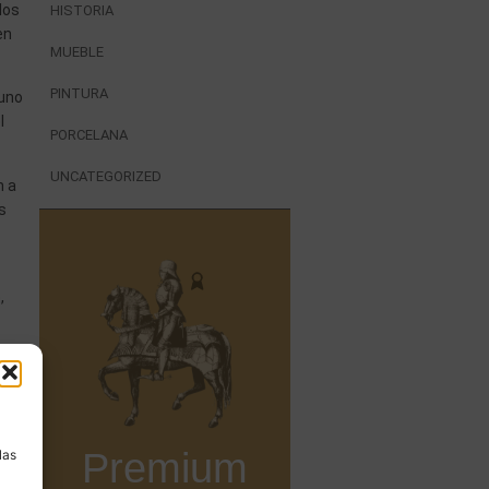
los
HISTORIA
en
MUEBLE
PINTURA
 uno
l
PORCELANA
UNCATEGORIZED
n a
s
,
a
a
Premium
las
s.