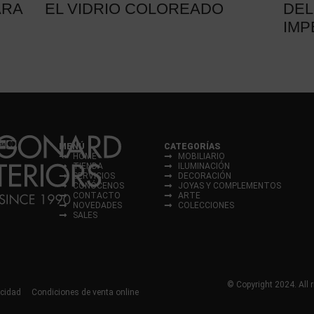
ARA
EL VIDRIO COLOREADO
DEL
IMP
MENÚ
CATEGORÍAS
HOME
MOBILIARIO
TIENDA
ILUMINACIÓN
SERVICIOS
DECORACIÓN
CONÓCENOS
JOYAS Y COMPLEMENTOS
CONTACTO
ARTE
NOVEDADES
COLECCIONES
SALES
© Copyright 2024. All r
acidad
Condiciones de venta online