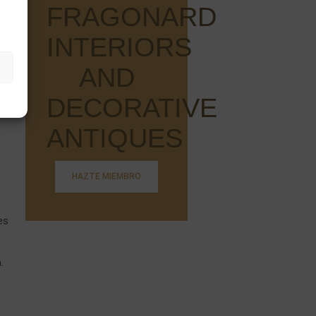
FRAGONARD
 de
INTERIORS
 les
AND
DECORATIVE
ANTIQUES
HAZTE MIEMBRO
es
.