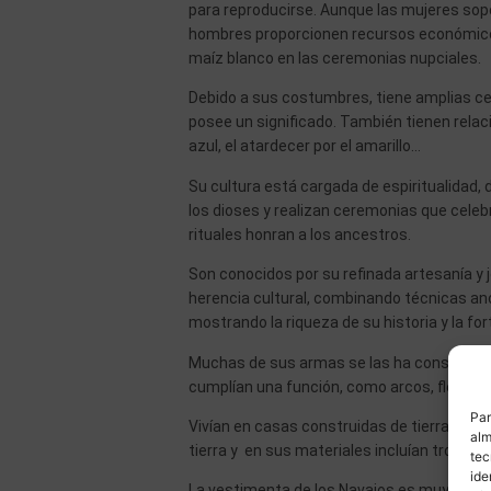
para reproducirse. Aunque las mujeres sopo
hombres proporcionen recursos económicos.
maíz blanco en las ceremonias nupciales.
Debido a sus costumbres, tiene amplias ce
posee un significado. También tienen relación
azul, el atardecer por el amarillo…
Su cultura está cargada de espiritualidad,
los dioses y realizan ceremonias que celebr
rituales honran a los ancestros.
Son conocidos por su refinada artesanía y jo
herencia cultural, combinando técnicas an
mostrando la riqueza de su historia y la fo
Muchas de sus armas se las ha considerado
cumplían una función, como arcos, flechas,
Par
Vivían en casas construidas de tierra, ll
alm
tierra y en sus materiales incluían tronco
tec
ide
La vestimenta de los Navajos es muy caract