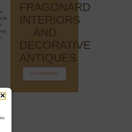
FRAGONARD
as
INTERIORS
e la
e
AND
tros
n
DECORATIVE
o
ANTIQUES
HAZTE MIEMBRO
a
las