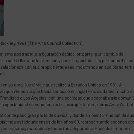
ockney, 1961 (The Arts Council Collection)
onismo abstracto a la figuración debido, en parte, a un cambio de
lo que le llamaba la atención y que le importaba, las personas. La ob
relacionada con sus propios intereses, mostrando en sus obras tem
nos.
 en su obra, fue el viaje que realizó a Estados Unidos en 1961. Allí
ían que ver con lo que había conocido en Inglaterra, ciudades mucho 
 Francisco o Los Ángeles, con una sociedad que aceptaba a la comuni
o la oportunidad de conocer a artistas importantes, como Andy Warhol
a) donde pasó gran parte de su vida, y donde ambientó muchas de su
 piscinas estadounidenses de los años 60, representando escenas con
on colores muy marcados y líneas muy depuradas. Pasó de pintar en ól