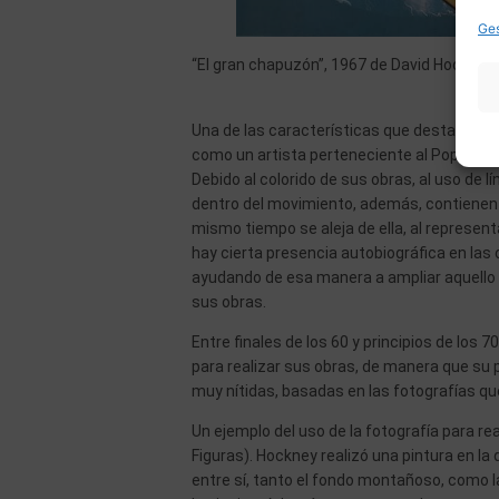
Ges
“El gran chapuzón”, 1967 de David Hockney
Una de las características que destaca de 
como un artista perteneciente al Pop. Sin e
Debido al colorido de sus obras, al uso de
dentro del movimiento, además, contienen ci
mismo tiempo se aleja de ella, al represent
hay cierta presencia autobiográfica en las 
ayudando de esa manera a ampliar aquello
sus obras.
Entre finales de los 60 y principios de los
para realizar sus obras, de manera que su
muy nítidas, basadas en las fotografías 
Un ejemplo del uso de la fotografía para re
Figuras). Hockney realizó una pintura en l
entre sí, tanto el fondo montañoso, como la