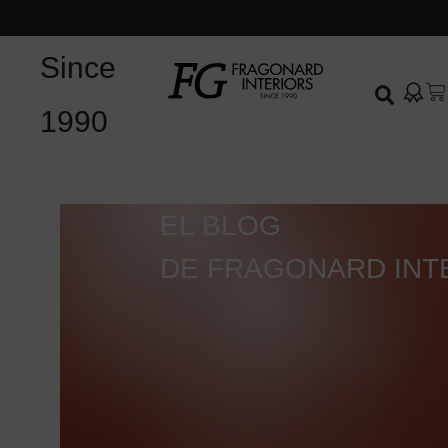
Since
1990
EL BLOG
DE FRAGONARD INT