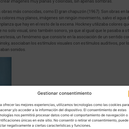
mitía crear imágenes muy planas y coloridas, sin apenas sombras.
 obras más conocidas, como El gran chapuzón (1967). Son obras en l
 colores muy planos, imágenes sin ningún movimiento, salvo el agua d
planza que hay en el resto de la escena. Hockney utilizaba colores qu
 no solo visual, sino también sonoro, ya que al igual que le pasaba a o
nestesia, un fenómeno que consiste en la asociación de un sentido co
dinsky, asociaban los estímulos visuales con estímulos auditivos, por l
haban sonidos.
Gestionar consentimiento
a ofrecer las mejores experiencias, utilizamos tecnologías como las cookies par
acenar y/o acceder a la información del dispositivo. El consentimiento de estas
nologías nos permitirá procesar datos como el comportamiento de navegación o 
ntificaciones únicas en este sitio. No consentir o retirar el consentimiento, puede
ctar negativamente a ciertas características y funciones.