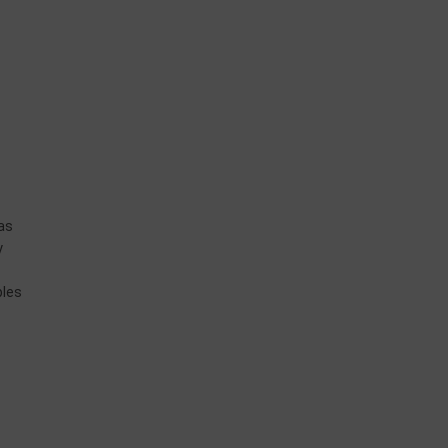
as
y
ples