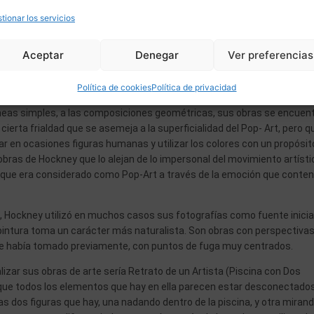
tionar los servicios
 (Tate Modern de Londres).
Aceptar
Denegar
Ver preferencias
la figura de Hockney es su animadversión por ser catalogado/ encasil
Política de cookies
Política de privacidad
mbargo, fue un artista muy importante en el desarrollo del Pop-Art.
 líneas simples, a las composiciones geométricas, sus obras se encuen
erta frialdad que se asemeja a la superficialidad del Pop- Art, pero qu
ar en ocasiones figuras humanas y utilizar los colores con un propósit
obras de Hockney que lo alejan de lo impersonal del movimiento artísti
 que era considerado como Pop-Art a través de la emoción que conten
 70, Hockney utilizó en muchos casos sus fotografías como fuente inicia
 pintura toma un carácter más naturalista. Son obras con perspectiva
que había tomado previamente, con puntos de fuga muy centrados.
alizar sus obras de arte sería Retrato de un Artista (Piscina con Dos
a que todos los elementos que hay en ella parecen estar desconectado
s dos figuras que hay, una nadando dentro de la piscina, y otra mirand