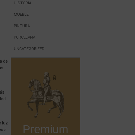
HISTORIA
MUEBLE
PINTURA
PORCELANA
UNCATEGORIZED
ra de
as
más
dad
.
s
 luz
Premium
eo a