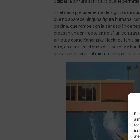
utilizar la pintura acrílica, lo cual le per
Es el caso precisamente de algunas de sus
que no aparece ninguna figura humana, con
piscina, que rompe con la sensación de tem
creasen un contraste entre sí, un contraste
artistas como Kandinsky, Hockney tenía si
otro, es decir, en el caso de Hockney y Kan
que al ver colores, al mismo tiempo escuc
Par
alm
tec
ide
afe