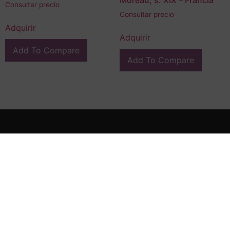
Moreau, s. XIX – Francia
Consultar precio
Consultar precio
Adquirir
Adquirir
Add To Compare
Add To Compare
En FG Interiors somos especialistas en decoración, arte e
interiorismo en Valladolid.
Calle Miguel Íscar 4, 47001, Valladolid
(+34) 983 046 475
(+34) 639 661 745
contacto@fragonardinteriors.com