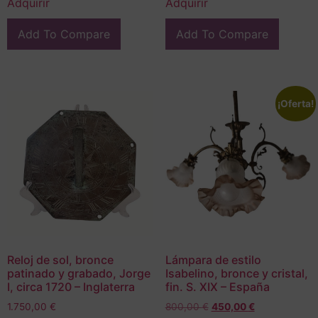
Adquirir
Adquirir
Add To Compare
Add To Compare
¡Oferta!
Reloj de sol, bronce
Lámpara de estilo
patinado y grabado, Jorge
Isabelino, bronce y cristal,
I, circa 1720 – Inglaterra
fin. S. XIX – España
1.750,00
€
800,00
€
450,00
€