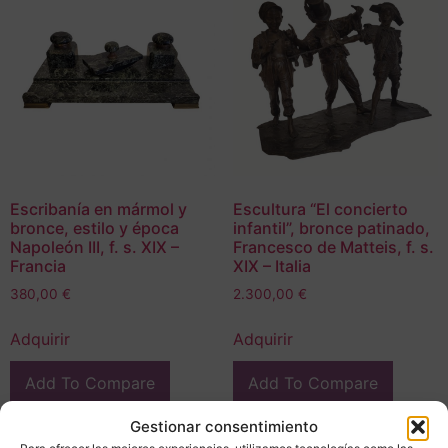
Escribanía en mármol y
Escultura “El concierto
bronce, estilo y época
infantil”, bronce patinado,
Napoleón III, f. s. XIX –
Francesco de Matteis, f. s.
Francia
XIX – Italia
380,00
€
2.300,00
€
Adquirir
Adquirir
Add To Compare
Add To Compare
Gestionar consentimiento