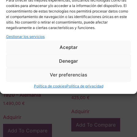
Para ofrecer las mejores experiencias, utilizamos tecnologías como las
cookies para almacenar y/o acceder a la información del dispositivo. El
consentimiento de estas tecnologías nos permitirá procesar datos como
el comportamiento de navegación o las identificaciones únicas en este
sitio. No consentir o retirar el consentimiento, puede afectar
negativamente a ciertas características y funciones.
Gestionar los servicios
Aceptar
Denegar
Ver preferencias
Escultura “Mujer soplando
Escultura en bronce
burbujas”, Bronce y
“campesino”, 30’s –
Política de cookies
Política de privacidad
mármol, Art Nouveau,
Indochina
1920 – Alemania
425,00
€
1.490,00
€
Adquirir
Adquirir
Add To Compare
Add To Compare