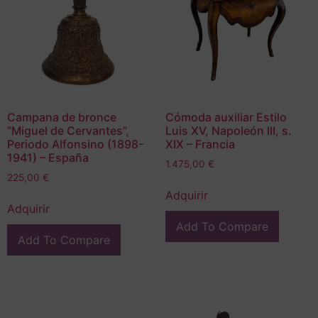
Campana de bronce
Cómoda auxiliar Estilo
“Miguel de Cervantes”,
Luis XV, Napoleón III, s.
Periodo Alfonsino (1898-
XIX – Francia
1941) – España
1.475,00
€
225,00
€
Adquirir
Adquirir
Add To Compare
Add To Compare