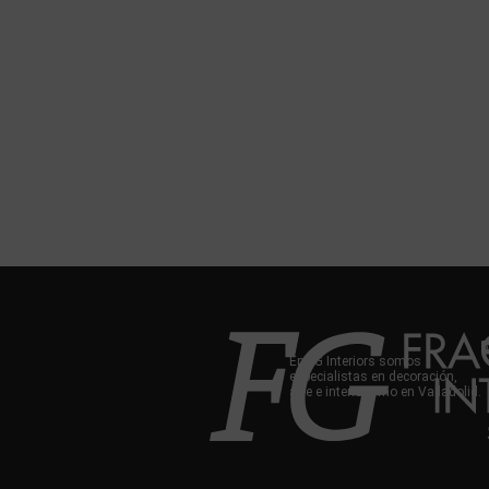
En FG Interiors somos
especialistas en decoración,
arte e interiorismo en Valladolid.