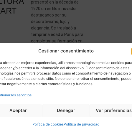
LTURA
presentó en la década de
 ART
1920 un estilo innovador
destacando por su
.
decorativismo, lujo y
elegancia. Se trasladó a
temprana edad a Paris para
completar su formación en
l’École des Beaux-Arts, donde
Gestionar consentimiento
perfeccionó sus habilidades
y comenzó a desarrollar su
a ofrecer las mejores experiencias, utilizamos tecnologías como las cookies par
propio […]
acenar y/o acceder a la información del dispositivo. El consentimiento de estas
nologías nos permitirá procesar datos como el comportamiento de navegación o 
ntificaciones únicas en este sitio. No consentir o retirar el consentimiento, puede
ctar negativamente a ciertas características y funciones.
tionar los servicios
Aceptar
Denegar
Ver preferencias
Política de cookies
Política de privacidad