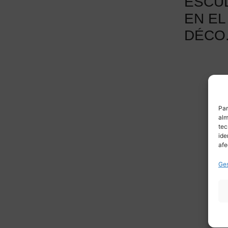
ESCU
EN EL
DÉCO
Par
alm
tec
ide
afe
Ges