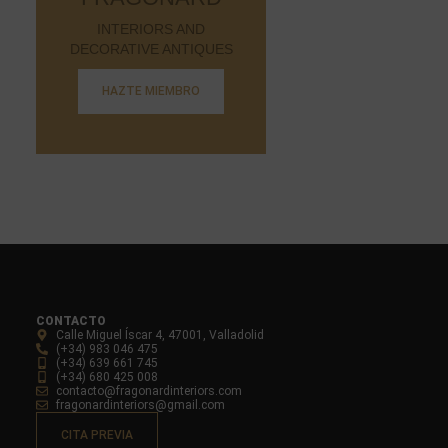
INTERIORS AND
DECORATIVE ANTIQUES
HAZTE MIEMBRO
CONTACTO
Calle Miguel Íscar 4, 47001, Valladolid
(+34) 983 046 475
(+34) 639 661 745
(+34) 680 425 008
contacto@fragonardinteriors.com
fragonardinteriors@gmail.com
CITA PREVIA