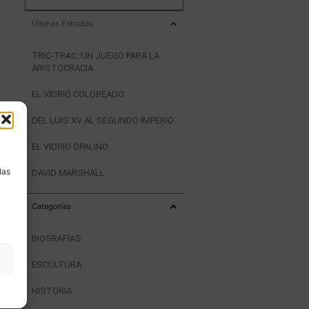
Últimas Entradas
TRIC-TRAC: UN JUEGO PARA LA
ARISTOCRACIA
EL VIDRIO COLOREADO
DEL LUIS XV AL SEGUNDO IMPERIO
a
EL VIDRIO OPALINO
las
DAVID MARSHALL
Categorías
BIOGRAFÍAS
ESCULTURA
HISTORIA