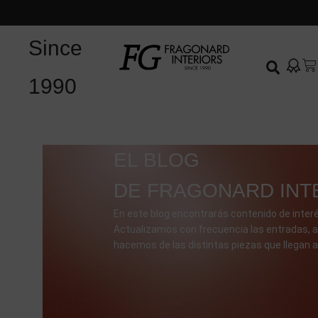
Since
1990
EL BLOG
DE FRAGONARD INT
En este blog encontrarás contenido de interé
Actualizamos con frecuencia las entradas, a
hacemos de las distintas piezas que llegan a