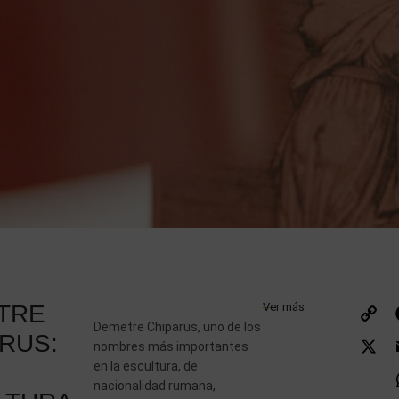
TRE
Ver más
Demetre Chiparus, uno de los
L
RUS:
nombres más importantes
en la escultura, de
nacionalidad rumana,