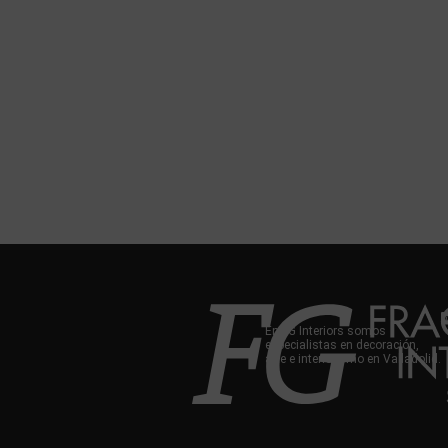
En FG Interiors somos
especialistas en decoración,
arte e interiorismo en Valladolid.