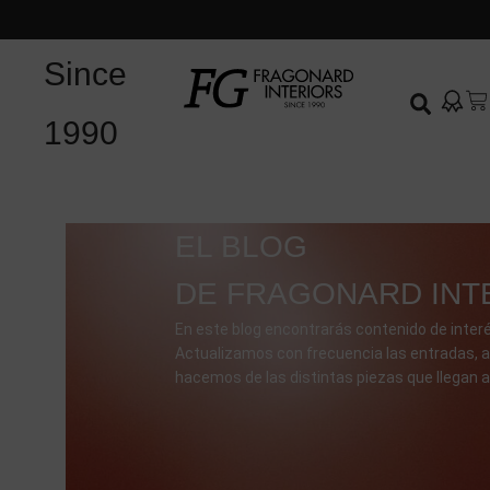
Since
1990
EL BLOG
DE FRAGONARD INT
En este blog encontrarás contenido de interé
Actualizamos con frecuencia las entradas, a
hacemos de las distintas piezas que llegan a