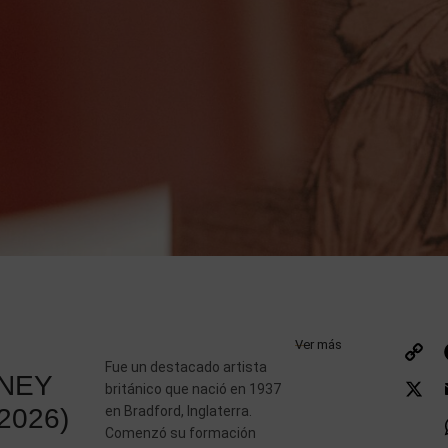
Ver más
Fue un destacado artista
L
NEY
británico que nació en 1937
2026)
en Bradford, Inglaterra.
Comenzó su formación