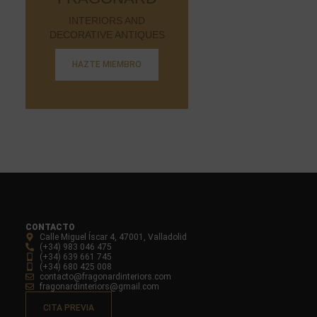
INTERIORS AND
DECORATIVE ANTIQUES
HAZTE MIEMBRO
CONTACTO
Calle Miguel Íscar 4, 47001, Valladolid
(+34) 983 046 475
(+34) 639 661 745
(+34) 680 425 008
contacto@fragonardinteriors.com
fragonardinteriors@gmail.com
CITA PREVIA