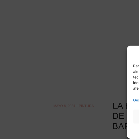
Par
alm
tec
ide
afe
Ges
LA ES
MAYO 8, 2024
PINTURA
DE
BARB