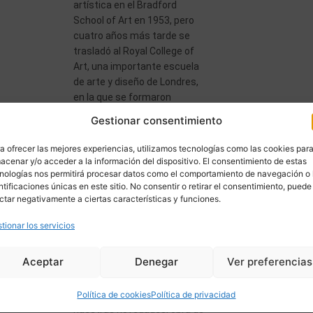
artística en el Bradford
School of Art en 1953, pero
cuatro años más tarde se
trasladó al Royal College of
Art, una importante escuela
de arte y diseño de Londres,
en la que se formaron
numerosos artistas que
Gestionar consentimiento
luego formarían […]
a ofrecer las mejores experiencias, utilizamos tecnologías como las cookies par
acenar y/o acceder a la información del dispositivo. El consentimiento de estas
nologías nos permitirá procesar datos como el comportamiento de navegación o 
ntificaciones únicas en este sitio. No consentir o retirar el consentimiento, puede
ctar negativamente a ciertas características y funciones.
tionar los servicios
CUELA
Ver más
Con esta nueva entrada
L
Aceptar
Denegar
Ver preferencias
queremos acercaros a la
IZON
interesante Escuela de
Barbizon a través de una de
Política de cookies
Política de privacidad
nuestras novedades, obra de