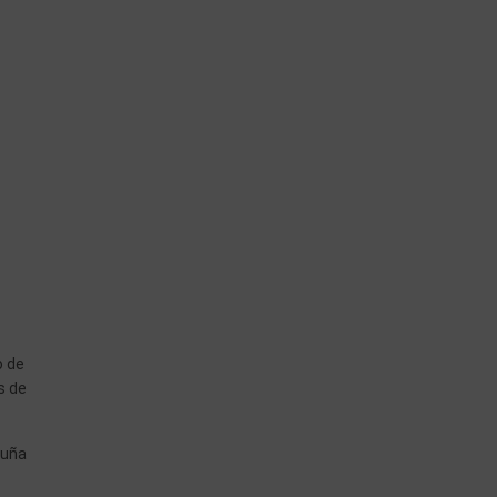
o de
s de
luña