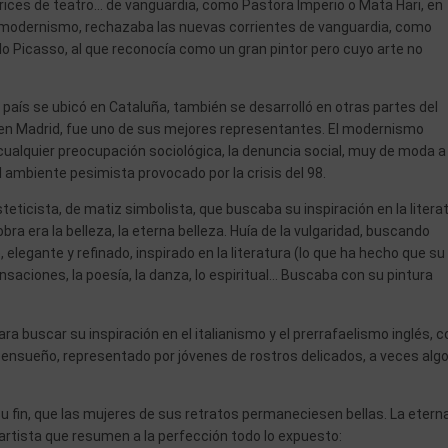
trices de teatro… de vanguardia, como Pastora Imperio o Mata Hari, en
el modernismo, rechazaba las nuevas corrientes de vanguardia, como
 Picasso, al que reconocía como un gran pintor pero cuyo arte no
aís se ubicó en Cataluña, también se desarrolló en otras partes del
o en Madrid, fue uno de sus mejores representantes. El modernismo
 cualquier preocupación sociológica, la denuncia social, muy de moda a
l ambiente pesimista provocado por la crisis del 98.
steticista, de matiz simbolista, que buscaba su inspiración en la litera
obra era la belleza, la eterna belleza. Huía de la vulgaridad, buscando
elegante y refinado, inspirado en la literatura (lo que ha hecho que su
ensaciones, la poesía, la danza, lo espiritual… Buscaba con su pintura
ara buscar su inspiración en el italianismo y el prerrafaelismo inglés, c
nsueño, representado por jóvenes de rostros delicados, a veces alg
u fin, que las mujeres de sus retratos permaneciesen bellas. La etern
l artista que resumen a la perfección todo lo expuesto: