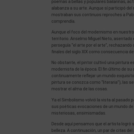
poemas a bellas y populares bailarinas, ac
alabanza a su arte. Aunque sí participó d
mostraban sus continuos reproches a Pablo
comprendía.
Aunque el foco del modernismo en nuestro p
territorio. Anselmo Miguel Nieto, asentad
perseguía “el arte por el arte”, rechazando
finales del siglo XIX como consecuencia de
No obstante, el pintor cultivó una pintura e
modernista de la época. El fin último de su 
continuamente reflejar un mundo exquisito, 
pintura se conozca como “literaria”), las s
mostrar el alma de las cosas.
Ya el Simbolismo volvió la vista al pasado p
sus poéticas evocaciones de un mundo de e
misteriosas, ensimismadas.
Desde aquí pensamos que el artista logró s
belleza. A continuación, un par de citas de