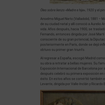
Óleo sobre lienzo «Madre e hija», 1920
y el pi
Anselmo Miguel Nieto (Valladolid, 1881 – Ma
de su ciudad natal y allí conoció a Aurelio
vida. Años después, hacia 1900, se trasladó
Fernando, entonces dirigida por José Martí y
consciente de su gran potencial, la Diputac
posteriormente en París, donde se dejó influ
obtuvo su primer gran triunfo.
Al regresar a España, escogió Madrid como c
su obra a retratar a bellas mujeres. Su fam
Exposición Internacional de Barcelona por 
después celebró su primera exposición en so
éxito. En estos años se convirtió también e
Levante, dirigida por Valle-Inclán y Ricardo 