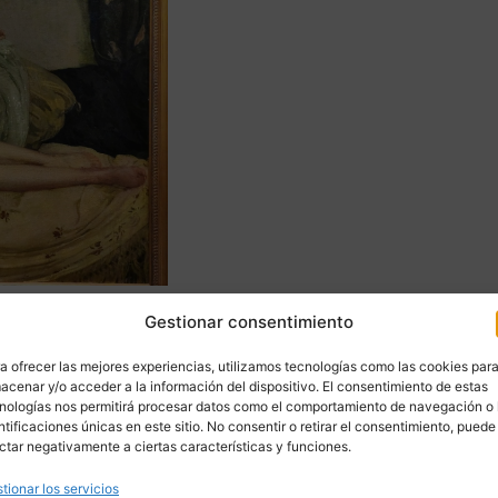
Gestionar consentimiento
Romero de Torres, otro reconocidísimo pintor español, más dedicado a l
a ofrecer las mejores experiencias, utilizamos tecnologías como las cookies par
llí, regresó de nuevo a España, donde alternó estancias entre Madrid e
acenar y/o acceder a la información del dispositivo. El consentimiento de estas
nologías nos permitirá procesar datos como el comportamiento de navegación o 
olvió a Argentina, pasó por Chile… donde tuvo una intensa actividad.
ntificaciones únicas en este sitio. No consentir o retirar el consentimiento, puede
ctar negativamente a ciertas características y funciones.
mo su pintura se quedó desfasada y un tanto olvidada por el nuevo
e su vista no dejaba de empeorar, hizo que apenas pudiese seguir
tionar los servicios