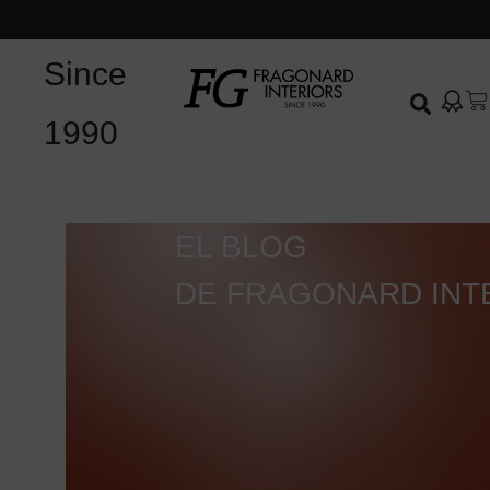
Since
1990
EL BLOG
DE FRAGONARD INT