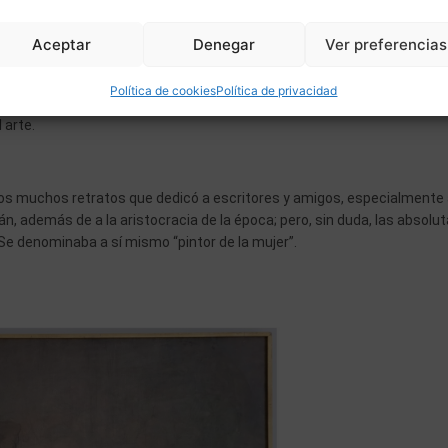
esar de que durante su época sí llegó a alcanzar una gran resonancia,
Aceptar
Denegar
Ver preferencias
l arte español no le ha dado el lugar que realmente se merece. Un pintor
en un momento en el que la modernidad irrumpió en el panorama artísti
Política de cookies
Política de privacidad
oincidió también con la implantación de la dictadura en nuestro país, 
l arte.
os muchos retratos que dedicó a escritores y amigos, especialmente 
n, además de a la aristocracia de la época; pero, sin duda, las absolu
Se denominaba a sí mismo “pintor de la mujer”.