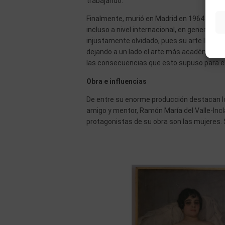
trabajando.
Finalmente, murió en Madrid en 1964 y, a p
incluso a nivel internacional, en general e
injustamente olvidado, pues su arte llegó 
dejando a un lado el arte más académico. C
las consecuencias que esto supuso para e
Obra e influencias
De entre su enorme producción destacan l
amigo y mentor, Ramón María del Valle-Inclá
protagonistas de su obra son las mujeres. 