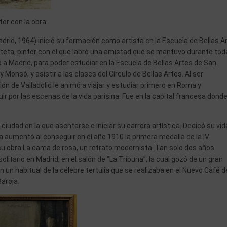
ntor con la obra
drid, 1964) inició su formación como artista en la Escuela de Bellas A
 Arteta, pintor con el que labró una amistad que se mantuvo durante tod
 a Madrid, para poder estudiar en la Escuela de Bellas Artes de San
 Monsó, y asistir a las clases del Círculo de Bellas Artes. Al ser
ión de Valladolid le animó a viajar y estudiar primero en Roma y
ir por las escenas de la vida parisina. Fue en la capital francesa dond
iudad en la que asentarse e iniciar su carrera artística. Dedicó su vid
a aumentó al conseguir en el año 1910 la primera medalla de la IV
su obra La dama de rosa, un retrato modernista. Tan solo dos años
litario en Madrid, en el salón de “La Tribuna”, la cual gozó de un gran
n un habitual de la célebre tertulia que se realizaba en el Nuevo Café d
Baroja.