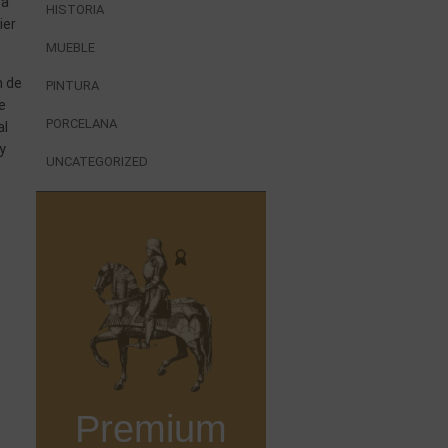
 a
HISTORIA
ier
MUEBLE
n de
PINTURA
e
PORCELANA
al
y
UNCATEGORIZED
Premium