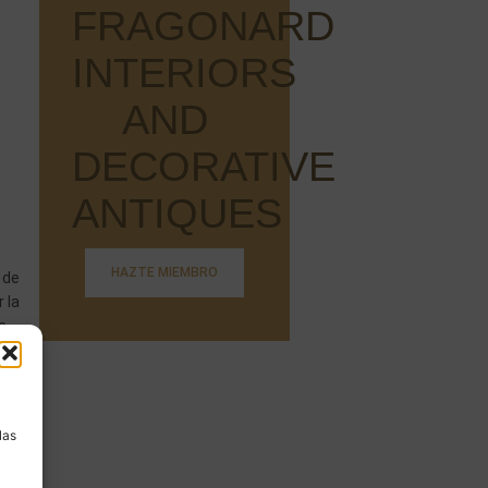
FRAGONARD
INTERIORS
AND
DECORATIVE
ANTIQUES
HAZTE MIEMBRO
 de
 la
e
leche
a
chos
las
 la
ras