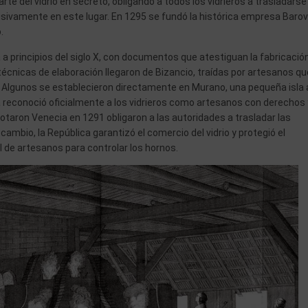
te del vidrio en secreto, obligando a todos los vidrieros a trasladarse
usivamente en este lugar. En 1295 se fundó la histórica empresa Barov
.
a a principios del siglo X, con documentos que atestiguan la fabricació
técnicas de elaboración llegaron de Bizancio, traídas por artesanos qu
. Algunos se establecieron directamente en Murano, una pequeña isla 
ra reconoció oficialmente a los vidrieros como artesanos con derechos 
otaron Venecia en 1291 obligaron a las autoridades a trasladar las
cambio, la República garantizó el comercio del vidrio y protegió el
l de artesanos para controlar los hornos.