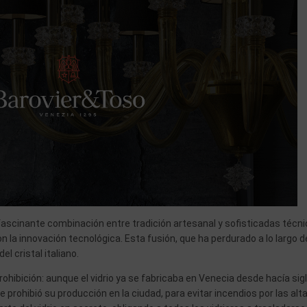
a fascinante combinación entre tradición artesanal y sofisticadas técn
n la innovación tecnológica. Esta fusión, que ha perdurado a lo largo d
el cristal italiano.
ohibición: aunque el vidrio ya se fabricaba en Venecia desde hacía sigl
 prohibió su producción en la ciudad, para evitar incendios por las alt