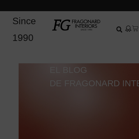
Since
1990
EL BLOG
DE FRAGONARD INT