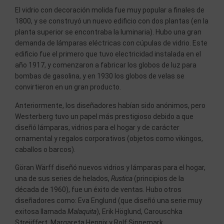
El vidrio con decoración molida fue muy popular a finales de
1800, y se construyó un nuevo edificio con dos plantas (en la
planta superior se encontraba la luminaria). Hubo una gran
demanda de lámparas eléctricas con cúpulas de vidrio. Este
edificio fue el primero que tuvo electricidad instalada en el
año 1917, y comenzaron a fabricar los globos de luz para
bombas de gasolina, y en 1930 los globos de velas se
convirtieron en un gran producto.
Anteriormente, los diseñadores habían sido anónimos, pero
Westerberg tuvo un papel más prestigioso debido a que
diseñó lámparas, vidrios para el hogar y de carácter
ornamental y regalos corporativos (objetos como vikingos,
caballos o barcos).
Göran Wärff diseñó nuevos vidrios y lámparas para el hogar,
una de sus series de helados,
Rustica
(principios de la
década de 1960), fue un éxito de ventas. Hubo otros
diseñadores como: Eva Englund (que diseñó una serie muy
exitosa llamada
Malaquita
), Erik Höglund, Carouschka
Streijffert, Margareta Hennix y Rolf Sinnemark.