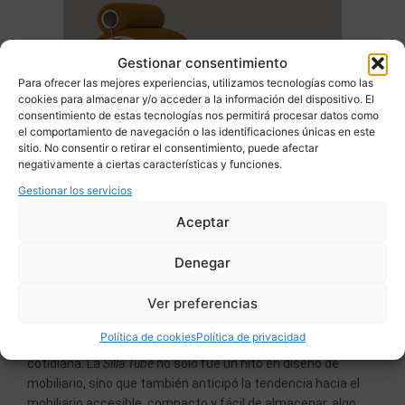
Gestionar consentimiento
Para ofrecer las mejores experiencias, utilizamos tecnologías como las
cookies para almacenar y/o acceder a la información del dispositivo. El
consentimiento de estas tecnologías nos permitirá procesar datos como
el comportamiento de navegación o las identificaciones únicas en este
sitio. No consentir o retirar el consentimiento, puede afectar
negativamente a ciertas características y funciones.
Una de las obras más representativas de Colombo es la
Silla
Tube
(1969), un diseño modular que revolucionó la
Gestionar los servicios
concepción de los muebles. Compuesta por cilindros de PVC
Aceptar
rellenos de espuma de poliuretano, esta silla no solo ofrecía
un diseño innovador, sino que permitía una gran flexibilidad:
Denegar
los usuarios podían combinar los cilindros de distintas
formas, creando configuraciones personalizadas según sus
Ver preferencias
necesidades. Este concepto modular reflejaba su visión de
los «sistemas vivos», espacios flexibles y en constante
Política de cookies
Política de privacidad
transformación que se adaptan a los cambios en la vida
cotidiana. La
Silla Tube
no solo fue un hito en diseño de
mobiliario, sino que también anticipó la tendencia hacia el
mobiliario accesible, compacto y fácil de almacenar, algo