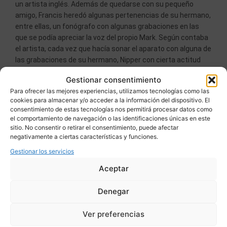
un artista inglés. Además de quedarse con su pequeño
amigo, Francis heredó algunas pertenencias de su hermano,
entre ellas, un fonógrafo con algunas grabaciones en las
que se podía apreciar la voz del propio Mark. Según contaba
el artista, cada vez que hacía sonar el aparato con alguna de
las grabaciones de su hermano, Nipper con cierta actitud
curiosa y paciente se sentaba a escuchar aquella voz que
Gestionar consentimiento
tan familiar le resultaba. Esta tierna escena conmovió a
Para ofrecer las mejores experiencias, utilizamos tecnologías como las
Francis, quién decidió inmortalizarla en pintura años
cookies para almacenar y/o acceder a la información del dispositivo. El
después cuando Nipper ya había muerto a partir de una
consentimiento de estas tecnologías nos permitirá procesar datos como
fotografía que conservaba.
el comportamiento de navegación o las identificaciones únicas en este
sitio. No consentir o retirar el consentimiento, puede afectar
negativamente a ciertas características y funciones.
Gestionar los servicios
Aceptar
Denegar
Ver preferencias