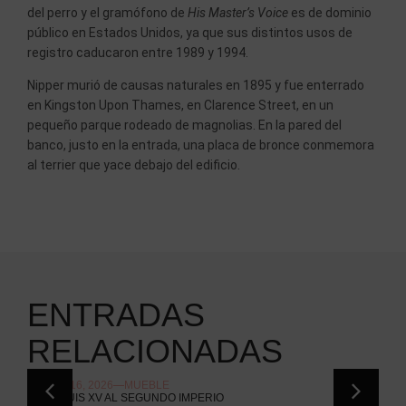
del perro y el gramófono de
His Master’s Voice
es de dominio
público en Estados Unidos, ya que sus distintos usos de
registro caducaron entre 1989 y 1994.
Nipper murió de causas naturales en 1895 y fue enterrado
en Kingston Upon Thames, en Clarence Street, en un
pequeño parque rodeado de magnolias. En la pared del
banco, justo en la entrada, una placa de bronce conmemora
al terrier que yace debajo del edificio.
ENTRADAS
RELACIONADAS
JULIO 16, 2026
MUEBLE
JUL
DEL LUIS XV AL SEGUNDO IMPERIO
EL