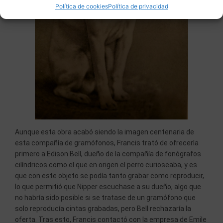
Política de cookies
Política de privacidad
Aunque esta obra acabó siendo la imagen centenaria de
esta compañía de gramófonos, Francis trató de ofrecerla
primero a Edison Bell, dueño de la compañía de fonógrafos
cilíndricos como el que en origen el perro curioseaba, y es
que con este objeto se podía tanto grabar como reproducir,
lo que permitió que Nipper escuchase a su dueño, algo que
no habría sido posible si se tratase de un gramófono que
solo reproducía cintas grabadas, pero Bell rechazaría la
oferta. Tras esto, Francis contactó con la empresa de Emile