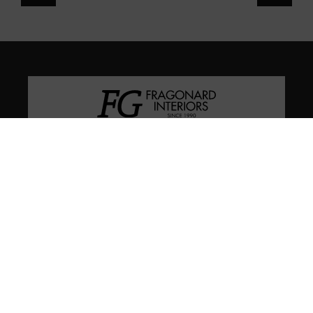
En FG Interiors somos especialistas en decoración, arte e
interiorismo en Valladolid.
Calle Miguel Íscar 4, 47001, Valladolid
(+34) 983 046 475
(+34) 639 661 745
contacto@fragonardinteriors.com
fragonardinterios@gmail.com
CITA PREVIA
Aviso legal
Política de cookies
Política de privacidad
Condiciones de venta online