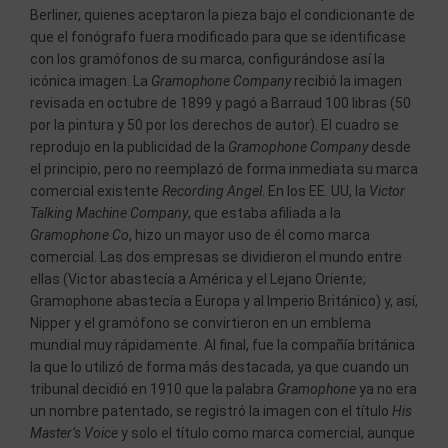
Berliner, quienes aceptaron la pieza bajo el condicionante de
que el fonógrafo fuera modificado para que se identificase
con los gramófonos de su marca, configurándose así la
icónica imagen. La
Gramophone Company
recibió la imagen
revisada en octubre de 1899 y pagó a Barraud 100 libras (50
por la pintura y 50 por los derechos de autor). El cuadro se
reprodujo en la publicidad de la
Gramophone Company
desde
el principio, pero no reemplazó de forma inmediata su marca
comercial existente
Recording Angel
. En los EE. UU, la
Victor
Talking Machine Company
, que estaba afiliada a la
Gramophone Co
, hizo un mayor uso de él como marca
comercial. Las dos empresas se dividieron el mundo entre
ellas (Victor abastecía a América y el Lejano Oriente;
Gramophone abastecía a Europa y al Imperio Británico) y, así,
Nipper y el gramófono se convirtieron en un emblema
mundial muy rápidamente. Al final, fue la compañía británica
la que lo utilizó de forma más destacada, ya que cuando un
tribunal decidió en 1910 que la palabra
Gramophone
ya no era
un nombre patentado, se registró la imagen con el título
His
Master’s Voice
y solo el título como marca comercial, aunque