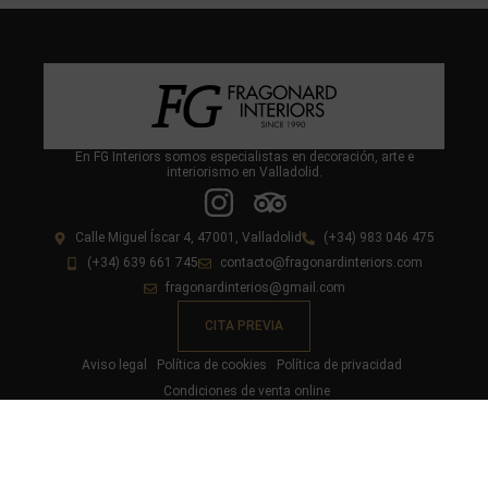
En FG Interiors somos especialistas en decoración, arte e
interiorismo en Valladolid.
Calle Miguel Íscar 4, 47001, Valladolid
(+34) 983 046 475
(+34) 639 661 745
contacto@fragonardinteriors.com
fragonardinterios@gmail.com
CITA PREVIA
Aviso legal
Política de cookies
Política de privacidad
Condiciones de venta online