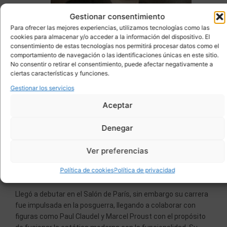
Gestionar consentimiento
Para ofrecer las mejores experiencias, utilizamos tecnologías como las
cookies para almacenar y/o acceder a la información del dispositivo. El
consentimiento de estas tecnologías nos permitirá procesar datos como el
comportamiento de navegación o las identificaciones únicas en este sitio.
No consentir o retirar el consentimiento, puede afectar negativamente a
ciertas características y funciones.
Gestionar los servicios
Fotogragía del arquitecto y decorador
Aceptar
de interiores, Michel Dufet
Denegar
arquitecto y diseñador en interiores que inició su formación
en las áreas de pintura y escultura en la Academia de Bellas
Ver preferencias
Artes de París. Posterior a su formación, con 25 años fundó
su firma de decoración
Mobilier Artisque Moderne
en la que
Política de cookies
Política de privacidad
cultivó el Art Déco.
Llegó a debutar en el Salón de París, sin embargo su carrera
fue impulsada en la posguerra, llegando a colaborar con
figuras como Paul Claudel y Marcel Proust con el propósito