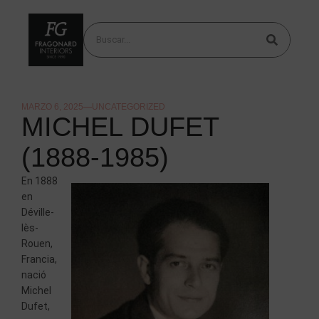
MARZO 6, 2025
UNCATEGORIZED
MICHEL DUFET
(1888-1985)
En 1888
en
Déville-
lès-
Rouen,
Francia,
nació
Michel
Dufet,