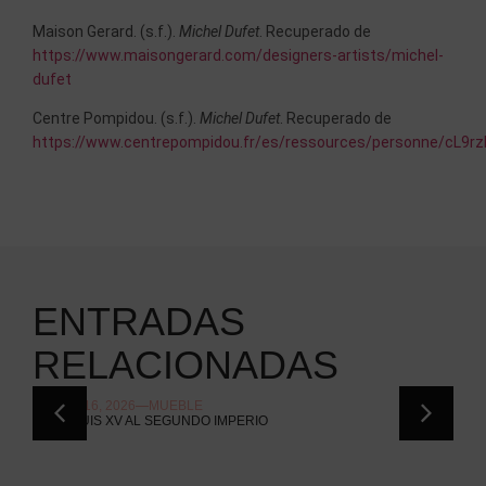
Maison Gerard. (s.f.).
Michel Dufet
. Recuperado de
https://www.maisongerard.com/designers-artists/michel-
dufet
Centre Pompidou. (s.f.).
Michel Dufet
. Recuperado de
https://www.centrepompidou.fr/es/ressources/personne/cL9r
ENTRADAS
RELACIONADAS
JULIO 16, 2026
MUEBLE
JUL
DEL LUIS XV AL SEGUNDO IMPERIO
EL