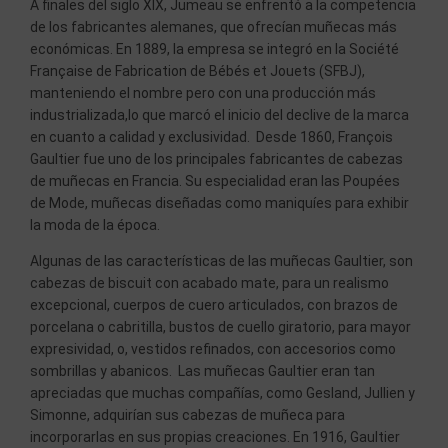
A finales del siglo XIX, Jumeau se enfrentó a la competencia
de los fabricantes alemanes, que ofrecían muñecas más
económicas. En 1889, la empresa se integró en la Société
Française de Fabrication de Bébés et Jouets (SFBJ),
manteniendo el nombre pero con una producción más
industrializada,lo que marcó el inicio del declive de la marca
en cuanto a calidad y exclusividad. Desde 1860, François
Gaultier fue uno de los principales fabricantes de cabezas
de muñecas en Francia. Su especialidad eran las Poupées
de Mode, muñecas diseñadas como maniquíes para exhibir
la moda de la época.
Algunas de las características de las muñecas Gaultier, son
cabezas de biscuit con acabado mate, para un realismo
excepcional, cuerpos de cuero articulados, con brazos de
porcelana o cabritilla, bustos de cuello giratorio, para mayor
expresividad, o, vestidos refinados, con accesorios como
sombrillas y abanicos. Las muñecas Gaultier eran tan
apreciadas que muchas compañías, como Gesland, Jullien y
Simonne, adquirían sus cabezas de muñeca para
incorporarlas en sus propias creaciones. En 1916, Gaultier