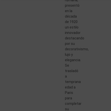
presentó
en la
década
de 1920
un estilo
innovador
destacando
por su
decorativismo,
lujo y
elegancia.
Se
trasladó
a
temprana
edad a
Paris
para
completar
su