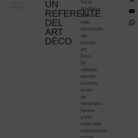
UN
fue el
UNCATE
GORIZED
diseñador
REFERENTE
francés
DEL
más
reconocido
ART
del
DÉCO
periodo
Art
Déco.
Su
refinado
sentido
estético,
el uso
de
materiales
lujosos
y una
impecable
construcción
sitúan