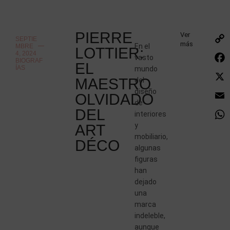
PIERRE
Ver
SEPTIE
más
En el
MBRE
LOTTIER:
4, 2024
vasto
BIOGRAF
EL
ÍAS
mundo
MAESTRO
del
diseño
OLVIDADO
de
DEL
interiores
y
ART
mobiliario,
DÉCO
algunas
figuras
han
dejado
una
marca
indeleble,
aunque