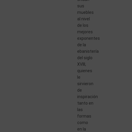
sus
muebles
al nivel
de los
mejores
exponentes
de la
ebanistería
del siglo
XVIII,
quienes
le
sirvieron
de
inspiración
tanto en
las
formas
como
en la