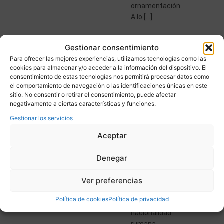
ornamentación.
A lo […]
Gestionar consentimiento
Para ofrecer las mejores experiencias, utilizamos tecnologías como las
cookies para almacenar y/o acceder a la información del dispositivo. El
consentimiento de estas tecnologías nos permitirá procesar datos como
el comportamiento de navegación o las identificaciones únicas en este
DEMETRE
Ver
sitio. No consentir o retirar el consentimiento, puede afectar
SEPTIE
más
Demetre
MBRE
negativamente a ciertas características y funciones.
CHIPARUS:
20,
Chiparus,
2024
Gestionar los servicios
LA
ESCULT
uno de
URA
Aceptar
ESCULTURA
los
nombres
EN
Denegar
más
EL
importantes
Ver preferencias
en la
ART
escultura,
DÉCO.
Política de cookies
Política de privacidad
de
nacionalidad
rumana,