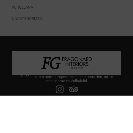
PORCELANA
UNCATEGORIZED
En FG Interiors somos especialistas en decoración, arte e
interiorismo en Valladolid.
Calle Miguel Íscar 4, 47001, Valladolid
(+34) 983 046 475
(+34) 639 661 745
contacto@fragonardinteriors.com
fragonardinterios@gmail.com
CITA PREVIA