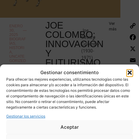
JOE
Ver
ENERO
más
Joe
30,
COLOMBO:
2025
Cesare
BIOGRAF
INNOVACIÓN
ÍAS
,
Colombo
HISTORI
Y
(1930-
A
,
UNCATE
1971)
FUTURISMO
GORIZED
fue uno
EN
de los
Gestionar consentimiento
diseñadores
EL
Para ofrecer las mejores experiencias, utilizamos tecnologías como las
cookies para almacenar y/o acceder a la información del dispositivo. El
industriales
DISEÑO
consentimiento de estas tecnologías nos permitirá procesar datos como
más
el comportamiento de navegación o las identificaciones únicas en este
DE
innovadores
sitio. No consentir o retirar el consentimiento, puede afectar
y
MOBILIARIO
negativamente a ciertas características y funciones.
visionarios
Gestionar los servicios
de su
época,
Aceptar
cuya