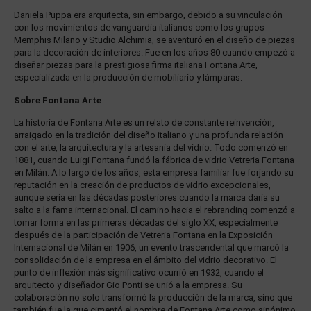
Daniela Puppa era arquitecta, sin embargo, debido a su vinculación
con los movimientos de vanguardia italianos como los grupos
Memphis Milano y Studio Alchimia, se aventuró en el diseño de piezas
para la decoración de interiores. Fue en los años 80 cuando empezó a
diseñar piezas para la prestigiosa firma italiana Fontana Arte,
especializada en la producción de mobiliario y lámparas.
Sobre Fontana Arte
La historia de Fontana Arte es un relato de constante reinvención,
arraigado en la tradición del diseño italiano y una profunda relación
con el arte, la arquitectura y la artesanía del vidrio. Todo comenzó en
1881, cuando Luigi Fontana fundó la fábrica de vidrio Vetreria Fontana
en Milán. A lo largo de los años, esta empresa familiar fue forjando su
reputación en la creación de productos de vidrio excepcionales,
aunque sería en las décadas posteriores cuando la marca daría su
salto a la fama internacional. El camino hacia el rebranding comenzó a
tomar forma en las primeras décadas del siglo XX, especialmente
después de la participación de Vetreria Fontana en la Exposición
Internacional de Milán en 1906, un evento trascendental que marcó la
consolidación de la empresa en el ámbito del vidrio decorativo. El
punto de inflexión más significativo ocurrió en 1932, cuando el
arquitecto y diseñador Gio Ponti se unió a la empresa. Su
colaboración no solo transformó la producción de la marca, sino que
también fue la que cimentó el nombre de Fontana Arte como sinónimo