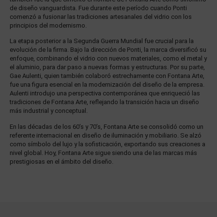
de diseño vanguardista. Fue durante este período cuando Ponti
comenzó a fusionar las tradiciones artesanales del vidrio con los
principios del modernismo.
La etapa posterior a la Segunda Guerra Mundial fue crucial para la
evolución de la firma. Bajo la dirección de Ponti, la marca diversificó su
enfoque, combinando el vidrio con nuevos materiales, como el metal y
el aluminio, para dar paso a nuevas formas y estructuras. Por su parte,
Gae Aulenti, quien también colaboró estrechamente con Fontana Arte,
fue una figura esencial en la modernización del diseño de la empresa.
Aulenti introdujo una perspectiva contemporánea que enriqueció las
tradiciones de Fontana Arte, reflejando la transición hacia un diseño
más industrial y conceptual.
En las décadas de los 60’s y 70’s, Fontana Arte se consolidó como un
referente internacional en diseño de iluminación y mobiliario. Se alzó
como símbolo del lujo y la sofisticación, exportando sus creaciones a
nivel global. Hoy, Fontana Arte sigue siendo una de las marcas más
prestigiosas en el ámbito del diseño.