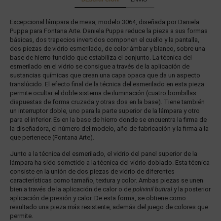
Excepcional lámpara de mesa, modelo 3064, diseñada por Daniela
Puppa para Fontana Arte. Daniela Puppa reduce la pieza a sus formas
básicas, dos trapecios invertidos componen el cuello y la pantalla,
dos piezas de vidrio esmerilado, de color ámbar y blanco, sobre una
base de hierro fundido que estabiliza el conjunto. La técnica del
esmerilado en el vidrio se consigue a través de la aplicación de
sustancias químicas que crean una capa opaca que da un aspecto
translúcido. El efecto final de la técnica del esmerilado en esta pieza
permite ocultar el doble sistema de iluminación (cuatro bombillas
dispuestas de forma cruzada y otras dos en la base). Tiene también
un interruptor doble, uno para la parte superior de la lámpara y otro
para el inferior. Es en la base de hierro donde se encuentra la firma de
la diseñadora, el número del modelo, año de fabricación y la firma a la
que pertenece (Fontana Arte).
Junto a la técnica del esmerilado, el vidrio del panel superior de la
lámpara ha sido sometido a la técnica del vidrio doblado. Esta técnica
consiste en la unión de dos piezas de vidrio de diferentes
características como tamaño, textura y color. Ambas piezas se unen
bien a través de la aplicación de calor o de
polivinil butiral
y la posterior
aplicación de presión y calor. De esta forma, se obtiene como
resultado una pieza más resistente, además del juego de colores que
permite.