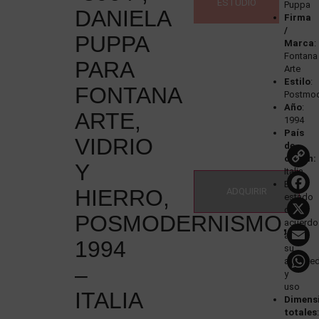
ESTUDIO
Puppa
DANIELA
Firma
/
PUPPA
Marca
:
Fontana
PARA
Arte
Estilo
:
FONTANA
Postmo
Año
:
ARTE,
1994
País
VIDRIO
de
origen:
Y
Italia
Buen
HIERRO,
ADQUIRIR
estado
de
POSMODERNISMO,
acuerdo
a
1994
su
antigüe
–
y
uso
ITALIA
Dimens
totales