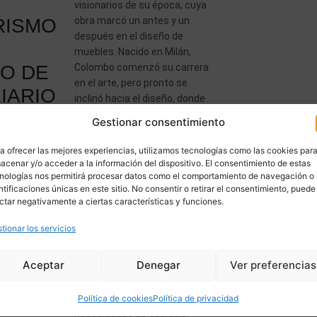
visionarios de su época, cuya
RISMO
obra marcó un antes y un
después en el diseño de
muebles. Nacido en Milán,
ÑO DE
Colombo comenzó su carrera
en el arte, pero pronto se
IARIO
inclinó hacia el diseño, donde
desarrolló una de las
Gestionar consentimiento
propuestas más audaces […]
a ofrecer las mejores experiencias, utilizamos tecnologías como las cookies par
acenar y/o acceder a la información del dispositivo. El consentimiento de estas
nologías nos permitirá procesar datos como el comportamiento de navegación o 
ntificaciones únicas en este sitio. No consentir o retirar el consentimiento, puede
ctar negativamente a ciertas características y funciones.
tionar los servicios
ALLER:
Ver más
Orígenes Hoy en día, USM es
L
STEMA
Aceptar
Denegar
Ver preferencias
sinónimo de un diseño
LAR
atemporal y sostenible,
capaz de adaptarse a las
Política de cookies
Política de privacidad
necesidades de cualquier