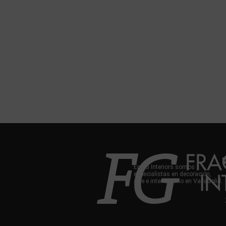
En FG Interiors somos
especialistas en decoración,
arte e interiorismo en Valladolid.