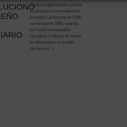
LUCIONÓ
espacio y generación, ya sea
en oficinas o en residencias
SEÑO
privadas. La historia de USM
comienza en 1885, cuando
se fundó una pequeña
IARIO
cerrajería y fábrica de metal
en Münsingen, un pueblo
cercano a […]