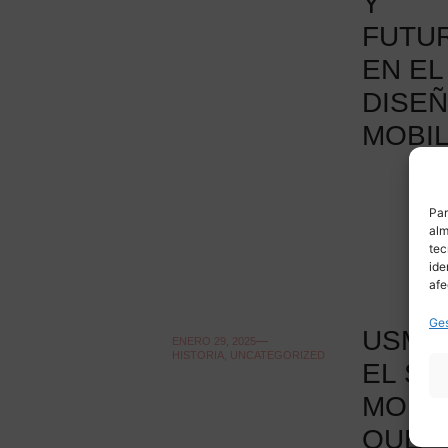
Y
FUTU
EN EL
DISE
MOBIL
Par
alm
tec
ide
afe
Ges
USM H
ENERO 29, 2025
HISTORIA
,
UNCATEGORIZED
EL SI
MODU
QUE