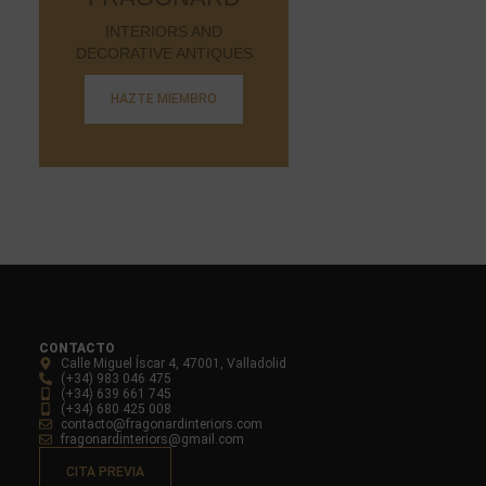
INTERIORS AND
DECORATIVE ANTIQUES
HAZTE MIEMBRO
CONTACTO
Calle Miguel Íscar 4, 47001, Valladolid
(+34) 983 046 475
(+34) 639 661 745
(+34) 680 425 008
contacto@fragonardinteriors.com
fragonardinteriors@gmail.com
CITA PREVIA