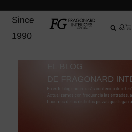
Since
1990
EL BLOG
DE FRAGONARD INT
En este blog encontrarás contenido de interé
Actualizamos con frecuencia las entradas, a
hacemos de las distintas piezas que llegan a