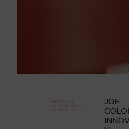
JOE
ENERO 30, 2025
BIOGRAFÍAS
,
HISTORIA
,
COLO
UNCATEGORIZED
INNO